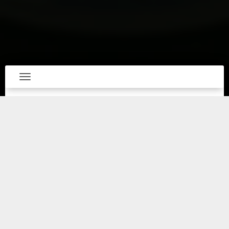
Toggle navigation
Tulum, ubicado en la Riviera Maya, es un
destino turístico mundialmente reconocido que
destaca por su paisaje y por su compromiso con
la sostenibilidad y la conservación ambiental.
Una de las maneras en que Tulum demuestra