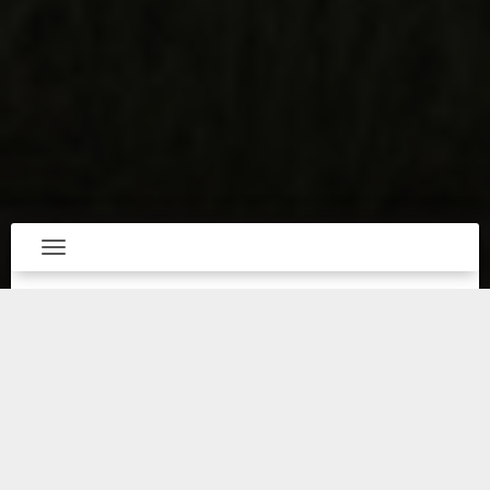
Toggle navigation
ALDEA se encuentra estratégicamente ubicada
en una zona de crecimiento clave entre Mérida
y Progreso, donde el desarrollo no solo es
urbano, sino también cultural y natural. Este no