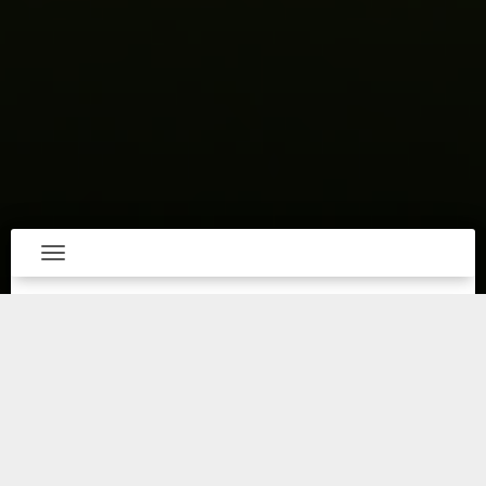
Toggle navigation
Invertir en terrenos ha sido una de las opciones
más atractivas dentro del mundo inmobiliario,
debido a la percepción de que el valor de la